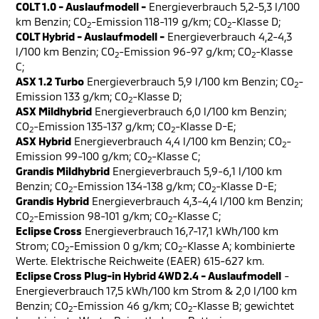
COLT 1.0 - Auslaufmodell -
Energieverbrauch 5,2-5,3 l/100
km Benzin; CO
-Emission 118-119 g/km; CO
-Klasse D;
2
2
COLT Hybrid - Auslaufmodell -
Energieverbrauch 4,2-4,3
l/100 km Benzin; CO
-Emission 96-97 g/km; CO
-Klasse
2
2
C;
ASX 1.2 Turbo
Energieverbrauch 5,9 l/100 km Benzin; CO
-
2
Emission 133 g/km; CO
-Klasse D;
2
ASX Mildhybrid
Energieverbrauch 6,0 l/100 km Benzin;
CO
-Emission 135-137 g/km; CO
-Klasse D-E;
2
2
ASX Hybrid
Energieverbrauch 4,4 l/100 km Benzin; CO
-
2
Emission 99-100 g/km; CO
-Klasse C;
2
Grandis Mildhybrid
Energieverbrauch 5,9-6,1 l/100 km
Benzin; CO
-Emission 134-138 g/km; CO
-Klasse D-E;
2
2
Grandis Hybrid
Energieverbrauch 4,3-4,4 l/100 km Benzin;
CO
-Emission 98-101 g/km; CO
-Klasse C;
2
2
Eclipse Cross
Energieverbrauch 16,7-17,1 kWh/100 km
Strom; CO
-Emission 0 g/km; CO
-Klasse A; kombinierte
2
2
Werte. Elektrische Reichweite (EAER) 615-627 km.
Eclipse Cross Plug-in Hybrid 4WD 2.4 - Auslaufmodell
-
Energieverbrauch 17,5 kWh/100 km Strom & 2,0 l/100 km
Benzin; CO
-Emission 46 g/km; CO
-Klasse B; gewichtet
2
2