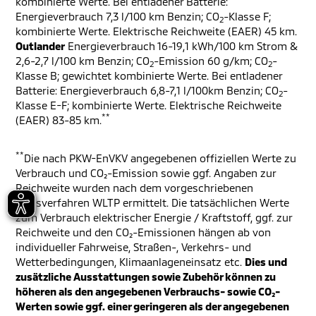
kombinierte Werte. Bei entladener Batterie:
Energieverbrauch 7,3 l/100 km Benzin; CO
-Klasse F;
2
kombinierte Werte. Elektrische Reichweite (EAER) 45 km.
Outlander
Energieverbrauch 16-19,1 kWh/100 km Strom &
2,6-2,7 l/100 km Benzin; CO
-Emission 60 g/km; CO
-
2
2
Klasse B; gewichtet kombinierte Werte. Bei entladener
Batterie: Energieverbrauch 6,8-7,1 l/100km Benzin; CO
-
2
Klasse E-F; kombinierte Werte. Elektrische Reichweite
**
(EAER) 83-85 km.
**
Die nach PKW-EnVKV angegebenen offiziellen Werte zu
Verbrauch und CO₂-Emission sowie ggf. Angaben zur
Reichweite wurden nach dem vorgeschriebenen
Messverfahren WLTP ermittelt. Die tatsächlichen Werte
zum Verbrauch elektrischer Energie / Kraftstoff, ggf. zur
Reichweite und den CO₂-Emissionen hängen ab von
individueller Fahrweise, Straßen-, Verkehrs- und
Wetterbedingungen, Klimaanlageneinsatz etc.
Dies und
zusätzliche Ausstattungen sowie Zubehör können zu
höheren als den angegebenen Verbrauchs- sowie CO₂-
Werten sowie ggf. einer geringeren als der angegebenen