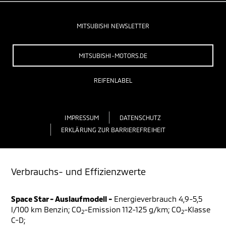
MITSUBISHI NEWSLETTER
MITSUBISHI-MOTORS.DE
REIFENLABEL
IMPRESSUM
DATENSCHUTZ
ERKLÄRUNG ZUR BARRIEREFREIHEIT
Verbrauchs- und Effizienzwerte
Space Star - Auslaufmodell -
Energieverbrauch 4,9-5,5
l/100 km Benzin; CO
-Emission 112-125 g/km; CO
-Klasse
2
2
C-D;